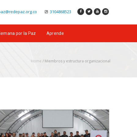
az@redepaz.org.co
3104868523
emana por la Paz
Aprende
Home
/
Miembros y estructura organizacional