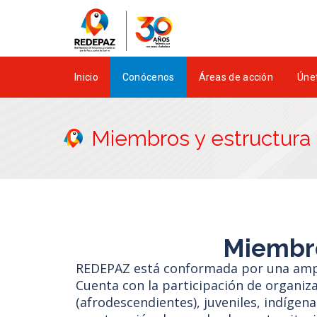
Inicio
Conócenos
Áreas de acción
Únet
Miembros y estructura 
Miembro
REDEPAZ está conformada por una ampli
Cuenta con la participación de organi
(afrodescendientes), juveniles, indíge