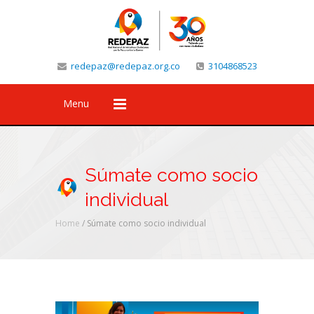
redepaz@redepaz.org.co
3104868523
Menu
Súmate como socio
individual
Home
/
Súmate como socio individual