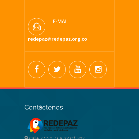
E-MAIL
redepaz@redepaz.org.co
Contáctenos
Calle 77 No. 16A-38 Of. 302,