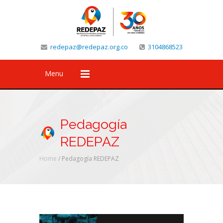
redepaz@redepaz.org.co
3104868523
Menu
Pedagogía
REDEPAZ
Home
/
Pedagogía REDEPAZ