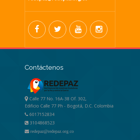
Contáctenos
Calle 77 No. 16A-38 Of. 302,
Edificio Calle 77 Ph - Bogotá, D.C. Colombia
6017152834
3104868523
redepaz@redepaz.org.co