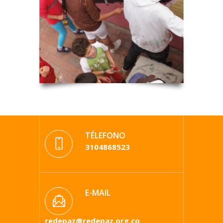
TÉLEFONO
3104868523
E-MAIL
redepaz@redepaz.org.co