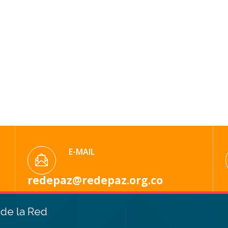
E-MAIL
redepaz@redepaz.org.co
de la Red