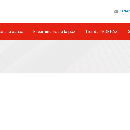
redep
e a la causa
El camino hacia la paz
Tienda REDEPAZ
S