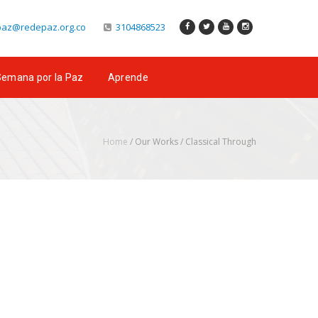
az@redepaz.org.co
3104868523
emana por la Paz
Aprende
Home
/ Our Works /
Classical Through