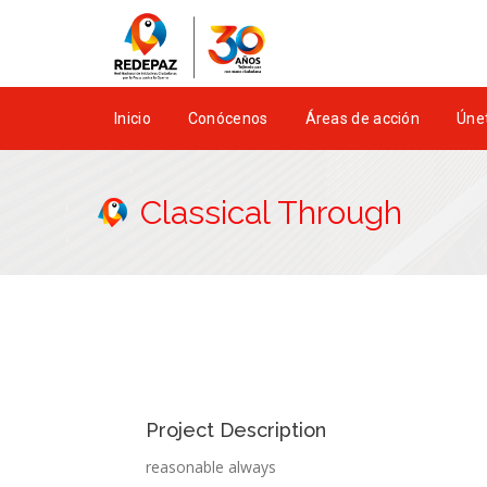
Inicio
Conócenos
Áreas de acción
Únet
Classical Through
Project Description
reasonable always