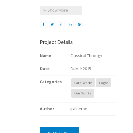
Show More
Project Details
Name
Classical Through
Date
04 Mié 2015
Categories
Card Works
Logos
Our Works
Author
jcalderon