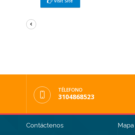
Visit Site
TÉLEFONO
3104868523
Contáctenos
Mapa 