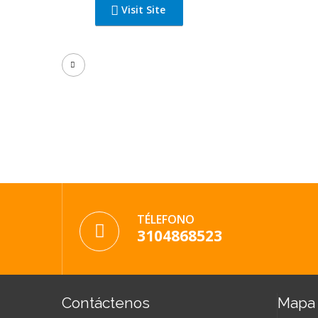
Visit Site
TÉLEFONO
3104868523
Contáctenos
Mapa 