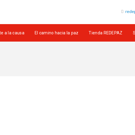
redep
e a la causa
El camino hacia la paz
Tienda REDEPAZ
S