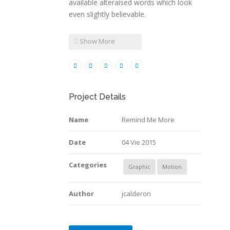
available alteraised words which look
even slightly believable.
Show More
Project Details
Name
Remind Me More
Date
04 Vie 2015
Categories
Graphic
Motion
Author
jcalderon