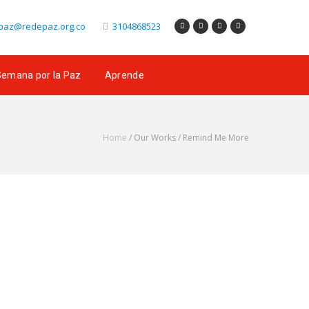
az@redepaz.org.co
3104868523
emana por la Paz
Aprende
Home
/ Our Works /
Remind Me More