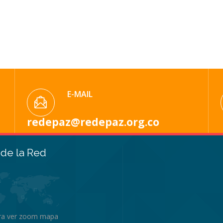
E-MAIL
redepaz@redepaz.org.co
de la Red
ara ver zoom mapa