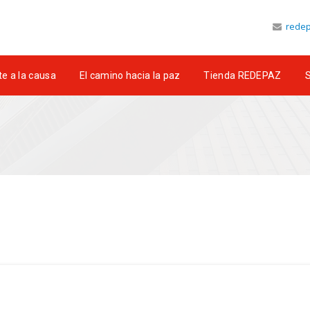
redep
e a la causa
El camino hacia la paz
Tienda REDEPAZ
S