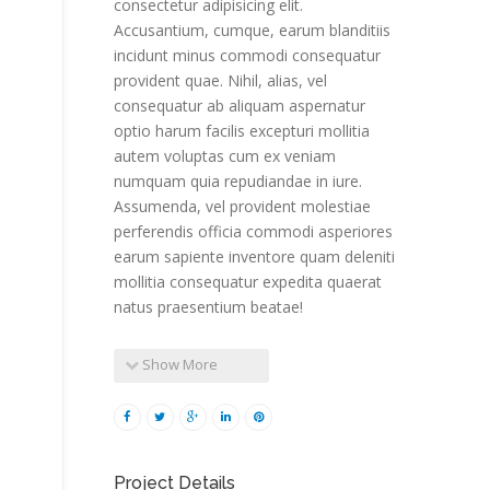
consectetur adipisicing elit.
Accusantium, cumque, earum blanditiis
incidunt minus commodi consequatur
provident quae. Nihil, alias, vel
consequatur ab aliquam aspernatur
optio harum facilis excepturi mollitia
autem voluptas cum ex veniam
numquam quia repudiandae in iure.
Assumenda, vel provident molestiae
perferendis officia commodi asperiores
earum sapiente inventore quam deleniti
mollitia consequatur expedita quaerat
natus praesentium beatae!
Show More
Project Details