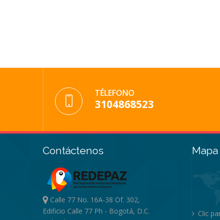
TÉLEFONO
3104868523
Contáctenos
Mapa 
Calle 77 No. 16A-38 Of. 302,
Edificio Calle 77 Ph - Bogotá, D.C.
Clic p