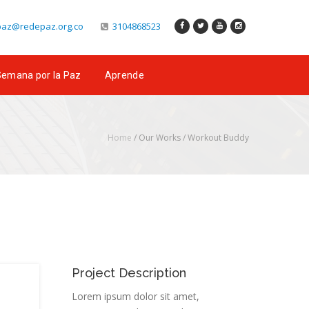
az@redepaz.org.co
3104868523
emana por la Paz
Aprende
Home
/ Our Works /
Workout Buddy
Project Description
Lorem ipsum dolor sit amet,