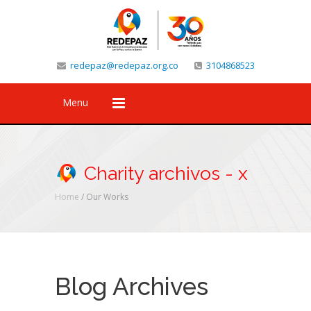
redepaz@redepaz.org.co
3104868523
Menu
Charity archivos - x
Home
/ Our Works
Blog Archives