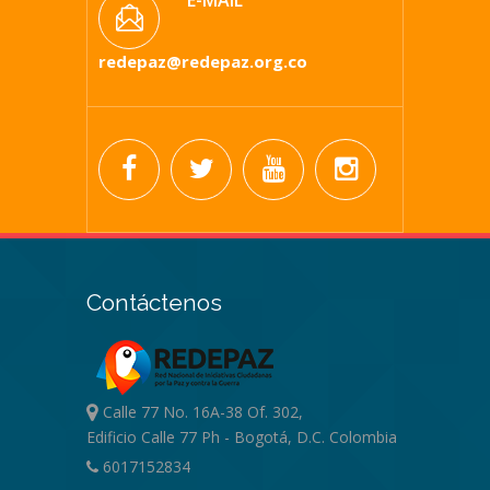
redepaz@redepaz.org.co
Contáctenos
Calle 77 No. 16A-38 Of. 302,
Edificio Calle 77 Ph - Bogotá, D.C. Colombia
6017152834