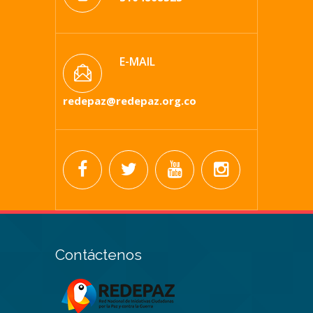
E-MAIL
redepaz@redepaz.org.co
Contáctenos