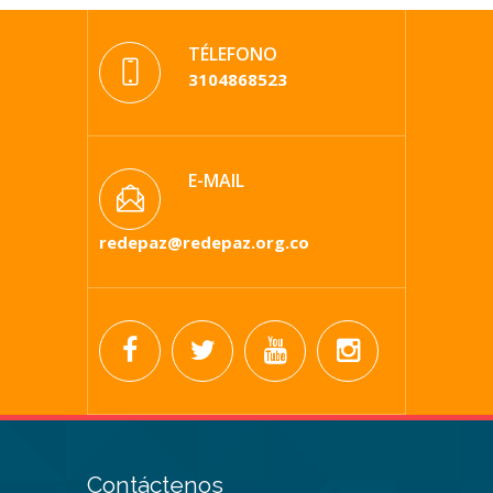
TÉLEFONO
3104868523
E-MAIL
redepaz@redepaz.org.co
Contáctenos