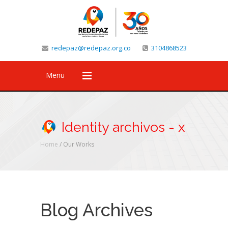
redepaz@redepaz.org.co
3104868523
Menu
Identity archivos - x
Home
/ Our Works
Blog Archives