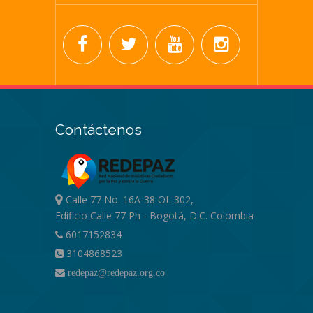
Contáctenos
Calle 77 No. 16A-38 Of. 302,
Edificio Calle 77 Ph - Bogotá, D.C. Colombia
6017152834
3104868523
redepaz@redepaz.org.co