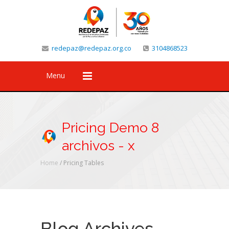
redepaz@redepaz.org.co
3104868523
Menu
Pricing Demo 8
archivos - x
Home
/ Pricing Tables
Blog Archives