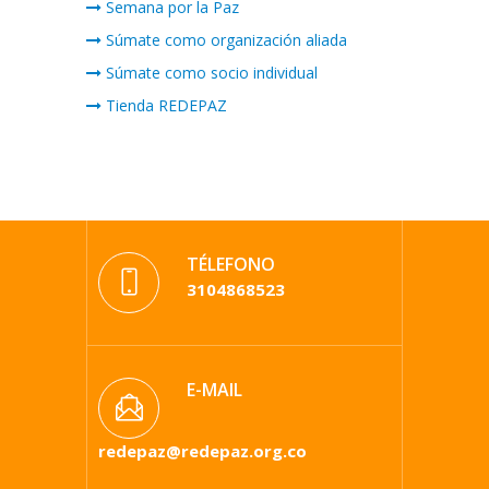
Semana por la Paz
Súmate como organización aliada
Súmate como socio individual
Tienda REDEPAZ
TÉLEFONO
3104868523
E-MAIL
redepaz@redepaz.org.co