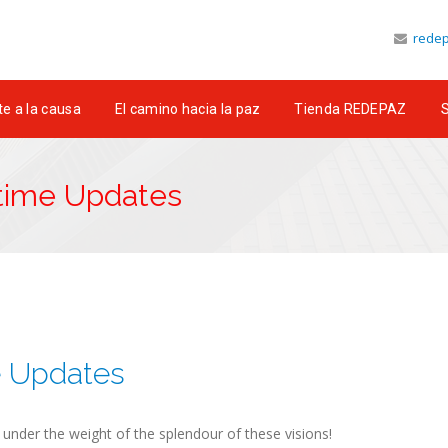
redep
e a la causa
El camino hacia la paz
Tienda REDEPAZ
S
etime Updates
e Updates
k under the weight of the splendour of these visions!