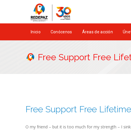
Inicio
Conócenos
Áreas de acción
Únet
Free Support Free Lif
Free Support Free Lifetim
O my friend – but it is too much for my strength – I sin