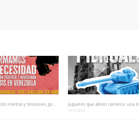
Manipulación mental y tensiones geopolíticas: El juego de poder en América Latina
11/12/2025