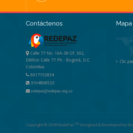
Contáctenos
Mapa 
Calle 77 No. 16A-38 Of. 302,
Edificio Calle 77 Ph - Bogotá, D.C.
Clic p
Colombia
6017152834
3104868523
redepaz@redepaz.org.co
TM
Copyright © 2018 RedePaz
Designed & Developed by
Its