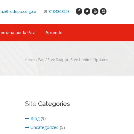
az@redepaz.org.co
3104868523
emana por la Paz
Aprende
Home
/ Faq /
Free Support Free Lifetime Updates
Site
Categories
Blog
(9)
Uncategorized
(5)