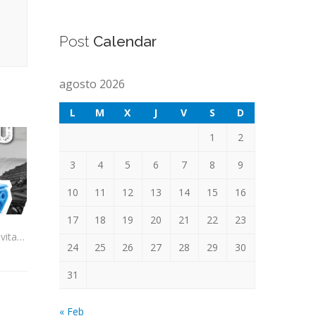
Post
Calendar
agosto 2026
L
M
X
J
V
S
D
1
2
3
4
5
6
7
8
9
10
11
12
13
14
15
16
17
18
19
20
21
22
23
Juguetes que abren caminos: una invitación a elegir mejor
24
25
26
27
28
29
30
31
« Feb