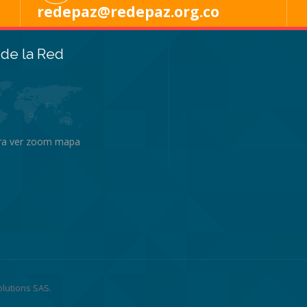
redepaz@redepaz.org.co
de la Red
ara ver zoom mapa
olutions SAS
.