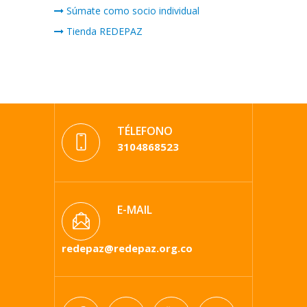
Súmate como socio individual
Tienda REDEPAZ
TÉLEFONO
3104868523
E-MAIL
redepaz@redepaz.org.co