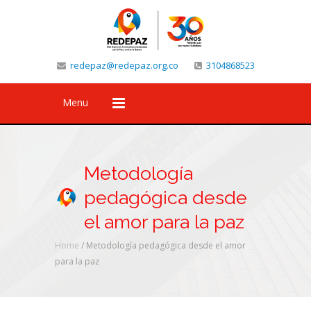
redepaz@redepaz.org.co
3104868523
Menu
Metodología
pedagógica desde
el amor para la paz
Home
/
Metodología pedagógica desde el amor
para la paz