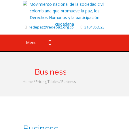
redepaz@redepaz.org.co
3104868523
Menu
Business
Home
/ Pricing Tables /
Business
Business