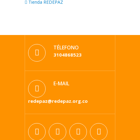
Tienda REDEPAZ
TÉLEFONO
3104868523
E-MAIL
redepaz@redepaz.org.co