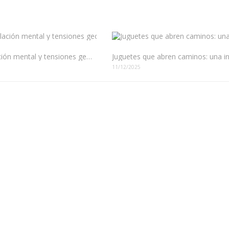
Manipulación mental y tensiones geopolíticas: El juego de poder en América Latina
11/12/2025