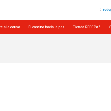
redep
e a la causa
El camino hacia la paz
Tienda REDEPAZ
S