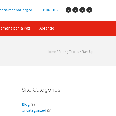
az@redepaz.org.co
3104868523
emana por la Paz
Aprende
Home
/ Pricing Tables /
Start Up
Site Categories
Blog
(9)
Uncategorized
(5)