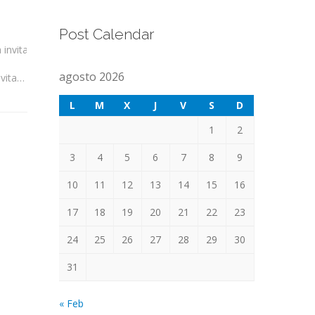
Post Calendar
agosto 2026
Juguetes que abren caminos: una invitación a elegir mejor
L
M
X
J
V
S
D
1
2
3
4
5
6
7
8
9
10
11
12
13
14
15
16
17
18
19
20
21
22
23
24
25
26
27
28
29
30
31
« Feb