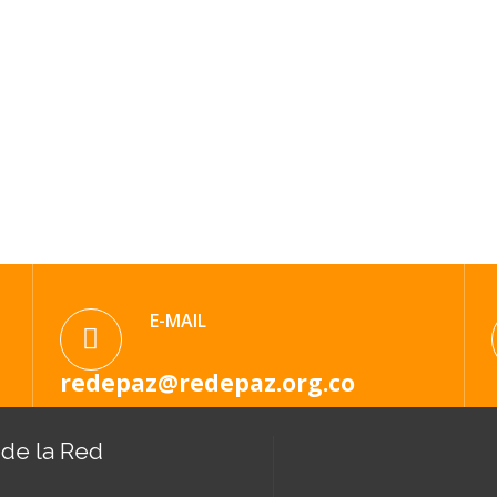
E-MAIL
redepaz@redepaz.org.co
de la Red