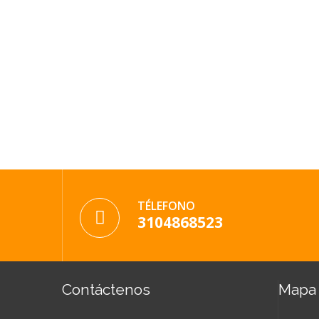
TÉLEFONO
3104868523
Contáctenos
Mapa 