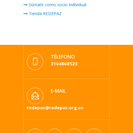
Súmate como socio individual
Tienda REDEPAZ
TÉLEFONO
3104868523
E-MAIL
redepaz@redepaz.org.co