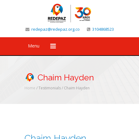
redepaz@redepaz.org.co
3104868523
Menu
Chaim Hayden
Home
/ Testimonials /
Chaim Hayden
Chaim Hayden