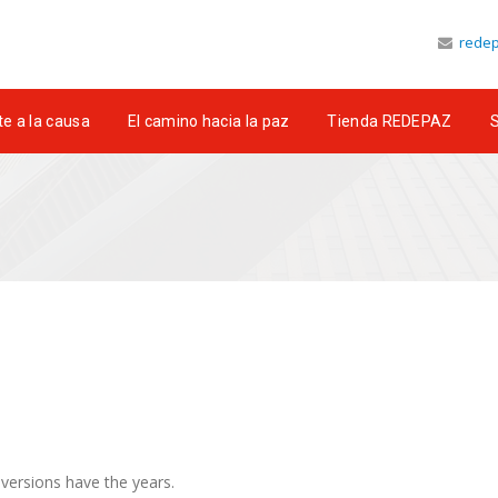
redep
e a la causa
El camino hacia la paz
Tienda REDEPAZ
S
 versions have the years.