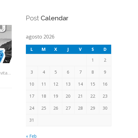
Post
Calendar
agosto 2026
L
M
X
J
V
S
D
1
2
3
4
5
6
7
8
9
Juguetes que abren caminos: una invitación a elegir mejor
10
11
12
13
14
15
16
17
18
19
20
21
22
23
24
25
26
27
28
29
30
31
« Feb