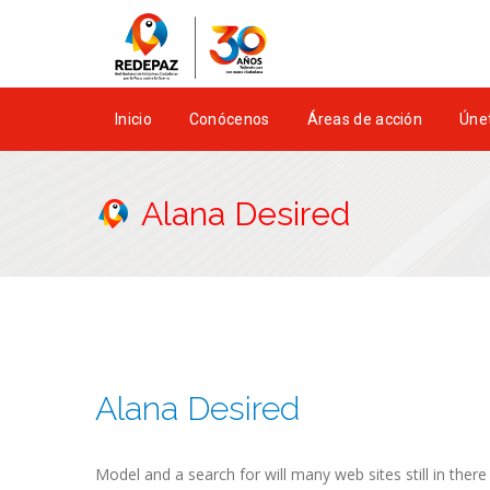
Inicio
Conócenos
Áreas de acción
Únet
Alana Desired
Alana Desired
Model and a search for will many web sites still in there