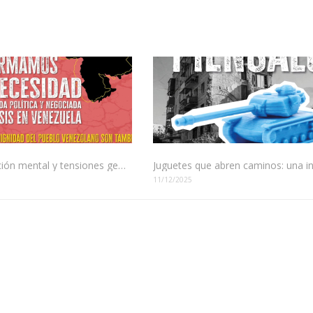
Manipulación mental y tensiones geopolíticas: El juego de poder en América Latina
11/12/2025