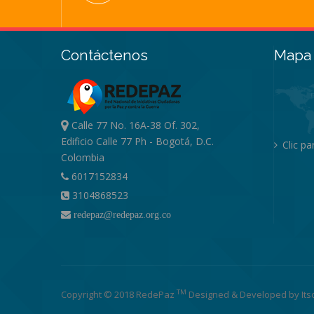
Contáctenos
Mapa 
Calle 77 No. 16A-38 Of. 302,
Edificio Calle 77 Ph - Bogotá, D.C.
Clic p
Colombia
6017152834
3104868523
redepaz@redepaz.org.co
TM
Copyright © 2018 RedePaz
Designed & Developed by
Its