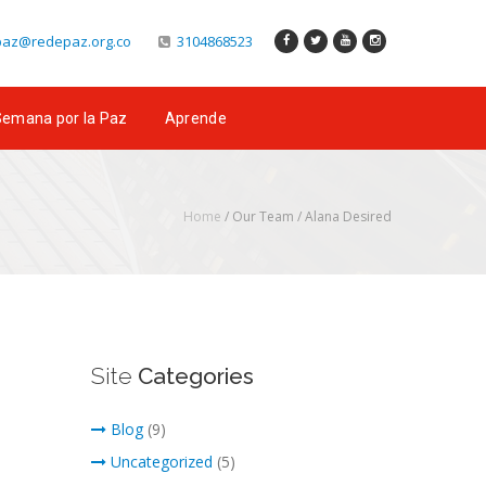
az@redepaz.org.co
3104868523
emana por la Paz
Aprende
Home
/ Our Team /
Alana Desired
Site
Categories
Blog
(9)
Uncategorized
(5)