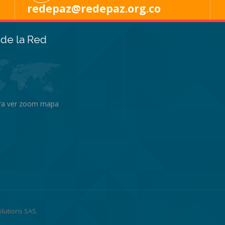
redepaz@redepaz.org.co
de la Red
ara ver zoom mapa
olutions SAS
.