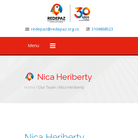
redepaz@redepaz.org.co
3104868523
Menu
Nica Heriberty
Home
/ Our Team /
Nica Heriberty
Nica Heriberty