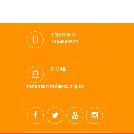
TÉLEFONO
3104868523
E-MAIL
redepaz@redepaz.org.co